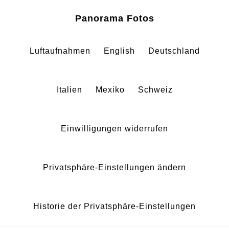
Skip
Skip
Panorama Fotos
to
to
main
footer
Luftaufnahmen
English
Deutschland
content
Italien
Mexiko
Schweiz
Einwilligungen widerrufen
Privatsphäre-Einstellungen ändern
Historie der Privatsphäre-Einstellungen