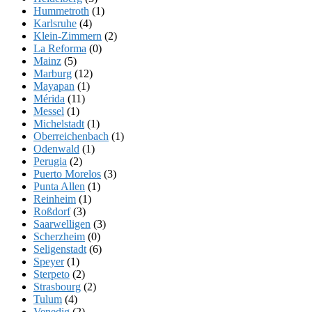
Hummetroth
(1)
Karlsruhe
(4)
Klein-Zimmern
(2)
La Reforma
(0)
Mainz
(5)
Marburg
(12)
Mayapan
(1)
Mérida
(11)
Messel
(1)
Michelstadt
(1)
Oberreichenbach
(1)
Odenwald
(1)
Perugia
(2)
Puerto Morelos
(3)
Punta Allen
(1)
Reinheim
(1)
Roßdorf
(3)
Saarwelligen
(3)
Scherzheim
(0)
Seligenstadt
(6)
Speyer
(1)
Sterpeto
(2)
Strasbourg
(2)
Tulum
(4)
Venedig
(2)