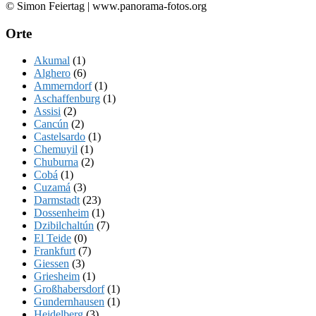
Footer
© Simon Feiertag | www.panorama-fotos.org
Orte
Akumal
(1)
Alghero
(6)
Ammerndorf
(1)
Aschaffenburg
(1)
Assisi
(2)
Cancún
(2)
Castelsardo
(1)
Chemuyil
(1)
Chuburna
(2)
Cobá
(1)
Cuzamá
(3)
Darmstadt
(23)
Dossenheim
(1)
Dzibilchaltún
(7)
El Teide
(0)
Frankfurt
(7)
Giessen
(3)
Griesheim
(1)
Großhabersdorf
(1)
Gundernhausen
(1)
Heidelberg
(3)