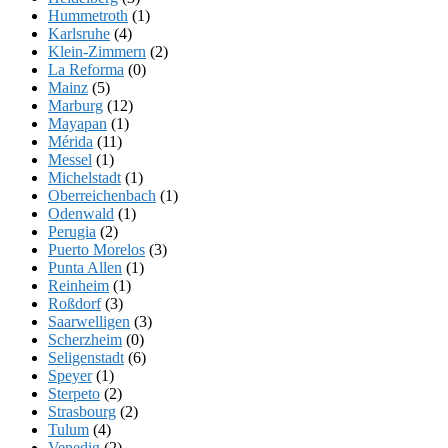
Hummetroth
(1)
Karlsruhe
(4)
Klein-Zimmern
(2)
La Reforma
(0)
Mainz
(5)
Marburg
(12)
Mayapan
(1)
Mérida
(11)
Messel
(1)
Michelstadt
(1)
Oberreichenbach
(1)
Odenwald
(1)
Perugia
(2)
Puerto Morelos
(3)
Punta Allen
(1)
Reinheim
(1)
Roßdorf
(3)
Saarwelligen
(3)
Scherzheim
(0)
Seligenstadt
(6)
Speyer
(1)
Sterpeto
(2)
Strasbourg
(2)
Tulum
(4)
Venedig
(2)