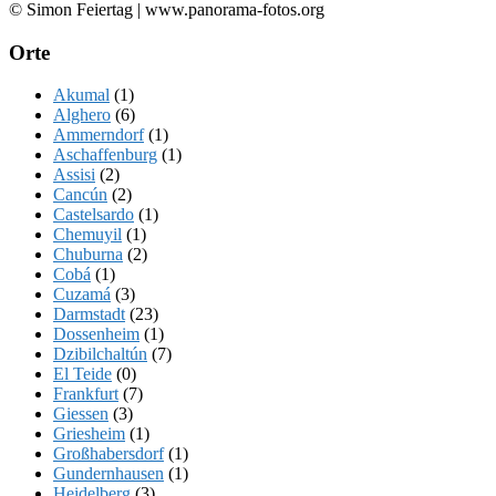
Footer
© Simon Feiertag | www.panorama-fotos.org
Orte
Akumal
(1)
Alghero
(6)
Ammerndorf
(1)
Aschaffenburg
(1)
Assisi
(2)
Cancún
(2)
Castelsardo
(1)
Chemuyil
(1)
Chuburna
(2)
Cobá
(1)
Cuzamá
(3)
Darmstadt
(23)
Dossenheim
(1)
Dzibilchaltún
(7)
El Teide
(0)
Frankfurt
(7)
Giessen
(3)
Griesheim
(1)
Großhabersdorf
(1)
Gundernhausen
(1)
Heidelberg
(3)