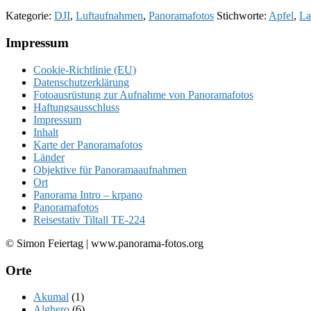
Kategorie:
DJI
,
Luftaufnahmen
,
Panoramafotos
Stichworte:
Apfel
,
La
Footer
Impressum
Cookie-Richtlinie (EU)
Datenschutzerklärung
Fotoausrüstung zur Aufnahme von Panoramafotos
Haftungsausschluss
Impressum
Inhalt
Karte der Panoramafotos
Länder
Objektive für Panoramaaufnahmen
Ort
Panorama Intro – krpano
Panoramafotos
Reisestativ Tiltall TE-224
© Simon Feiertag | www.panorama-fotos.org
Orte
Akumal
(1)
Alghero
(6)