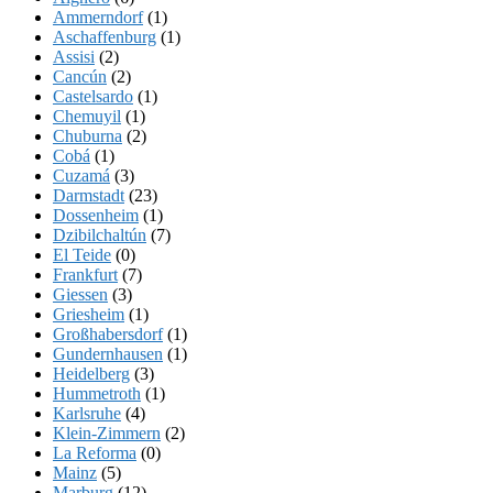
Ammerndorf
(1)
Aschaffenburg
(1)
Assisi
(2)
Cancún
(2)
Castelsardo
(1)
Chemuyil
(1)
Chuburna
(2)
Cobá
(1)
Cuzamá
(3)
Darmstadt
(23)
Dossenheim
(1)
Dzibilchaltún
(7)
El Teide
(0)
Frankfurt
(7)
Giessen
(3)
Griesheim
(1)
Großhabersdorf
(1)
Gundernhausen
(1)
Heidelberg
(3)
Hummetroth
(1)
Karlsruhe
(4)
Klein-Zimmern
(2)
La Reforma
(0)
Mainz
(5)
Marburg
(12)