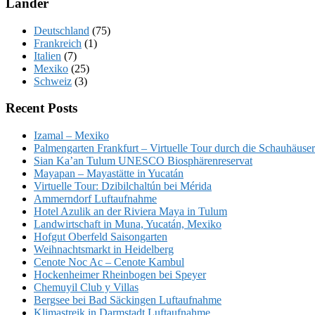
Länder
Deutschland
(75)
Frankreich
(1)
Italien
(7)
Mexiko
(25)
Schweiz
(3)
Recent Posts
Izamal – Mexiko
Palmengarten Frankfurt – Virtuelle Tour durch die Schauhäuser
Sian Ka’an Tulum UNESCO Biosphärenreservat
Mayapan – Mayastätte in Yucatán
Virtuelle Tour: Dzibilchaltún bei Mérida
Ammerndorf Luftaufnahme
Hotel Azulik an der Riviera Maya in Tulum
Landwirtschaft in Muna, Yucatán, Mexiko
Hofgut Oberfeld Saisongarten
Weihnachtsmarkt in Heidelberg
Cenote Noc Ac – Cenote Kambul
Hockenheimer Rheinbogen bei Speyer
Chemuyil Club y Villas
Bergsee bei Bad Säckingen Luftaufnahme
Klimastreik in Darmstadt Luftaufnahme