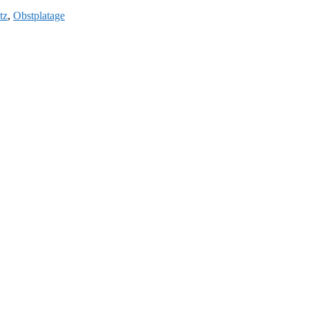
tz
,
Obstplatage