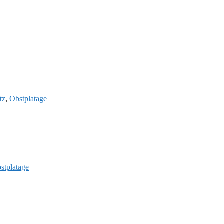
tz
,
Obstplatage
stplatage