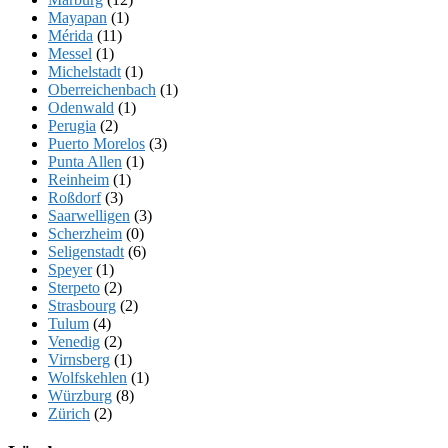
Mayapan
(1)
Mérida
(11)
Messel
(1)
Michelstadt
(1)
Oberreichenbach
(1)
Odenwald
(1)
Perugia
(2)
Puerto Morelos
(3)
Punta Allen
(1)
Reinheim
(1)
Roßdorf
(3)
Saarwelligen
(3)
Scherzheim
(0)
Seligenstadt
(6)
Speyer
(1)
Sterpeto
(2)
Strasbourg
(2)
Tulum
(4)
Venedig
(2)
Virnsberg
(1)
Wolfskehlen
(1)
Würzburg
(8)
Zürich
(2)