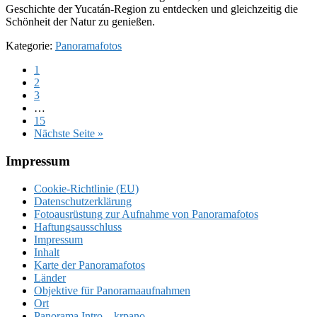
Geschichte der Yucatán-Region zu entdecken und gleichzeitig die
Schönheit der Natur zu genießen.
Kategorie:
Panoramafotos
Seite
1
Seite
2
Seite
3
Weggelassene
…
Zwischenseiten
Seite
15
aufrufen
Nächste Seite
»
Footer
Impressum
Cookie-Richtlinie (EU)
Datenschutzerklärung
Fotoausrüstung zur Aufnahme von Panoramafotos
Haftungsausschluss
Impressum
Inhalt
Karte der Panoramafotos
Länder
Objektive für Panoramaaufnahmen
Ort
Panorama Intro – krpano