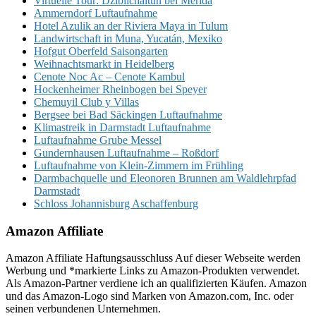
Virtuelle Tour: Dzibilchaltún bei Mérida
Ammerndorf Luftaufnahme
Hotel Azulik an der Riviera Maya in Tulum
Landwirtschaft in Muna, Yucatán, Mexiko
Hofgut Oberfeld Saisongarten
Weihnachtsmarkt in Heidelberg
Cenote Noc Ac – Cenote Kambul
Hockenheimer Rheinbogen bei Speyer
Chemuyil Club y Villas
Bergsee bei Bad Säckingen Luftaufnahme
Klimastreik in Darmstadt Luftaufnahme
Luftaufnahme Grube Messel
Gundernhausen Luftaufnahme – Roßdorf
Luftaufnahme von Klein-Zimmern im Frühling
Darmbachquelle und Eleonoren Brunnen am Waldlehrpfad
Darmstadt
Schloss Johannisburg Aschaffenburg
Amazon Affiliate
Amazon Affiliate Haftungsausschluss Auf dieser Webseite werden
Werbung und *markierte Links zu Amazon-Produkten verwendet.
Als Amazon-Partner verdiene ich an qualifizierten Käufen. Amazon
und das Amazon-Logo sind Marken von Amazon.com, Inc. oder
seinen verbundenen Unternehmen.