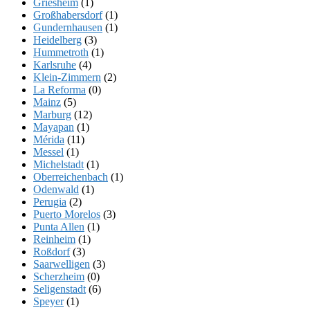
Griesheim
(1)
Großhabersdorf
(1)
Gundernhausen
(1)
Heidelberg
(3)
Hummetroth
(1)
Karlsruhe
(4)
Klein-Zimmern
(2)
La Reforma
(0)
Mainz
(5)
Marburg
(12)
Mayapan
(1)
Mérida
(11)
Messel
(1)
Michelstadt
(1)
Oberreichenbach
(1)
Odenwald
(1)
Perugia
(2)
Puerto Morelos
(3)
Punta Allen
(1)
Reinheim
(1)
Roßdorf
(3)
Saarwelligen
(3)
Scherzheim
(0)
Seligenstadt
(6)
Speyer
(1)