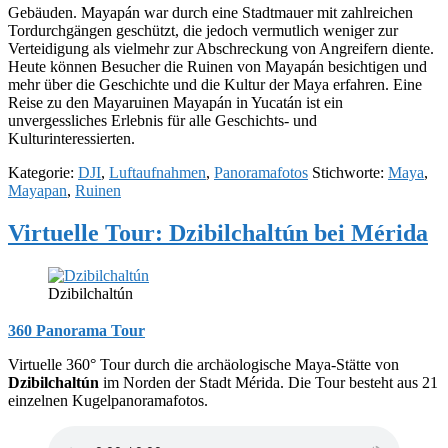
Gebäuden. Mayapán war durch eine Stadtmauer mit zahlreichen
Tordurchgängen geschützt, die jedoch vermutlich weniger zur
Verteidigung als vielmehr zur Abschreckung von Angreifern diente.
Heute können Besucher die Ruinen von Mayapán besichtigen und
mehr über die Geschichte und die Kultur der Maya erfahren. Eine
Reise zu den Mayaruinen Mayapán in Yucatán ist ein
unvergessliches Erlebnis für alle Geschichts- und
Kulturinteressierten.
Kategorie:
DJI
,
Luftaufnahmen
,
Panoramafotos
Stichworte:
Maya
,
Mayapan
,
Ruinen
Virtuelle Tour: Dzibilchaltún bei Mérida
Dzibilchaltún
360 Panorama Tour
Virtuelle 360° Tour durch die archäologische Maya-Stätte von
Dzibilchaltún
im Norden der Stadt Mérida. Die Tour besteht aus 21
einzelnen Kugelpanoramafotos.