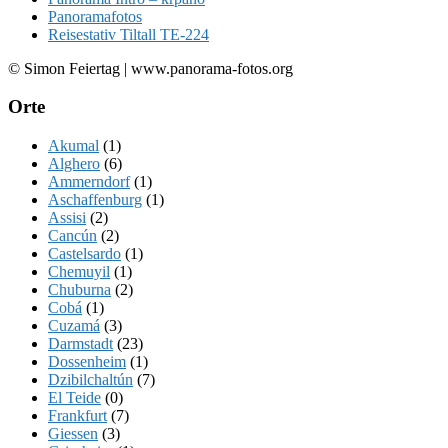
Panoramafotos
Reisestativ Tiltall TE-224
© Simon Feiertag | www.panorama-fotos.org
Orte
Akumal
(1)
Alghero
(6)
Ammerndorf
(1)
Aschaffenburg
(1)
Assisi
(2)
Cancún
(2)
Castelsardo
(1)
Chemuyil
(1)
Chuburna
(2)
Cobá
(1)
Cuzamá
(3)
Darmstadt
(23)
Dossenheim
(1)
Dzibilchaltún
(7)
El Teide
(0)
Frankfurt
(7)
Giessen
(3)