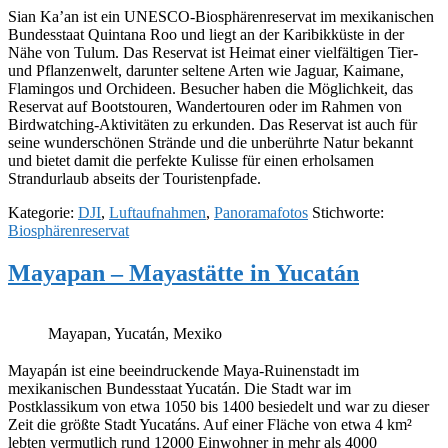
Sian Ka’an ist ein UNESCO-Biosphärenreservat im mexikanischen
Bundesstaat Quintana Roo und liegt an der Karibikküste in der
Nähe von Tulum. Das Reservat ist Heimat einer vielfältigen Tier-
und Pflanzenwelt, darunter seltene Arten wie Jaguar, Kaimane,
Flamingos und Orchideen. Besucher haben die Möglichkeit, das
Reservat auf Bootstouren, Wandertouren oder im Rahmen von
Birdwatching-Aktivitäten zu erkunden. Das Reservat ist auch für
seine wunderschönen Strände und die unberührte Natur bekannt
und bietet damit die perfekte Kulisse für einen erholsamen
Strandurlaub abseits der Touristenpfade.
Kategorie:
DJI
,
Luftaufnahmen
,
Panoramafotos
Stichworte:
Biosphärenreservat
Mayapan – Mayastätte in Yucatán
Mayapan, Yucatán, Mexiko
Mayapán ist eine beeindruckende Maya-Ruinenstadt im
mexikanischen Bundesstaat Yucatán. Die Stadt war im
Postklassikum von etwa 1050 bis 1400 besiedelt und war zu dieser
Zeit die größte Stadt Yucatáns. Auf einer Fläche von etwa 4 km²
lebten vermutlich rund 12000 Einwohner in mehr als 4000