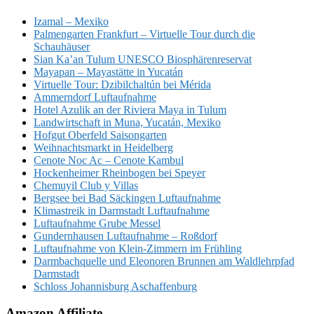
Izamal – Mexiko
Palmengarten Frankfurt – Virtuelle Tour durch die
Schauhäuser
Sian Ka’an Tulum UNESCO Biosphärenreservat
Mayapan – Mayastätte in Yucatán
Virtuelle Tour: Dzibilchaltún bei Mérida
Ammerndorf Luftaufnahme
Hotel Azulik an der Riviera Maya in Tulum
Landwirtschaft in Muna, Yucatán, Mexiko
Hofgut Oberfeld Saisongarten
Weihnachtsmarkt in Heidelberg
Cenote Noc Ac – Cenote Kambul
Hockenheimer Rheinbogen bei Speyer
Chemuyil Club y Villas
Bergsee bei Bad Säckingen Luftaufnahme
Klimastreik in Darmstadt Luftaufnahme
Luftaufnahme Grube Messel
Gundernhausen Luftaufnahme – Roßdorf
Luftaufnahme von Klein-Zimmern im Frühling
Darmbachquelle und Eleonoren Brunnen am Waldlehrpfad
Darmstadt
Schloss Johannisburg Aschaffenburg
Amazon Affiliate