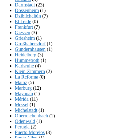
Darmstadt
(23)
Dossenheim
(1)
Dzibilchaltún
(7)
El Teide
(0)
Frankfurt
(7)
Giessen
(3)
Griesheim
(1)
Großhabersdorf
(1)
Gundernhausen
(1)
Heidelberg
(3)
Hummetroth
(1)
Karlsruhe
(4)
Klein-Zimmern
(2)
La Reforma
(0)
Mainz
(5)
Marburg
(12)
Mayapan
(1)
Mérida
(11)
Messel
(1)
Michelstadt
(1)
Oberreichenbach
(1)
Odenwald
(1)
Perugia
(2)
Puerto Morelos
(3)
Punta Allen
(1)