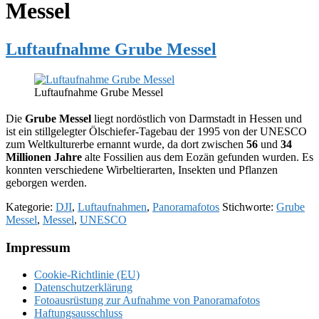
Messel
Luftaufnahme Grube Messel
Luftaufnahme Grube Messel
Die
Grube Messel
liegt nordöstlich von Darmstadt in Hessen und
ist ein stillgelegter Ölschiefer-Tagebau der 1995 von der UNESCO
zum Weltkulturerbe ernannt wurde, da dort zwischen
56
und
34
Millionen Jahre
alte Fossilien aus dem Eozän gefunden wurden. Es
konnten verschiedene Wirbeltierarten, Insekten und Pflanzen
geborgen werden.
Kategorie:
DJI
,
Luftaufnahmen
,
Panoramafotos
Stichworte:
Grube
Messel
,
Messel
,
UNESCO
Footer
Impressum
Cookie-Richtlinie (EU)
Datenschutzerklärung
Fotoausrüstung zur Aufnahme von Panoramafotos
Haftungsausschluss