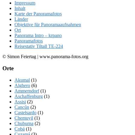
Impressum
Inhalt
Karte der Panoramafotos
Länder
Objektive für Panoramaaufnahmen
Ort
Panorama Intro – krpano
Panoramafotos
Reisestativ Tiltall TE-224
© Simon Feiertag | www.panorama-fotos.org
Orte
Akumal
(1)
Alghero
(6)
Ammerndorf
(1)
Aschaffenburg
(1)
Assisi
(2)
Cancún
(2)
Castelsardo
(1)
Chemuyil
(1)
Chuburna
(2)
Cobá
(1)
Cuzamá
(3)