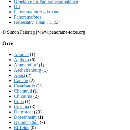
Objektive für Panoramaaufnahmen
Ort
Panorama Intro – krpano
Panoramafotos
Reisestativ Tiltall TE-224
© Simon Feiertag | www.panorama-fotos.org
Orte
Akumal
(1)
Alghero
(6)
Ammerndorf
(1)
Aschaffenburg
(1)
Assisi
(2)
Cancún
(2)
Castelsardo
(1)
Chemuyil
(1)
Chuburna
(2)
Cobá
(1)
Cuzamá
(3)
Darmstadt
(23)
Dossenheim
(1)
Dzibilchaltún
(7)
El Teide
(0)