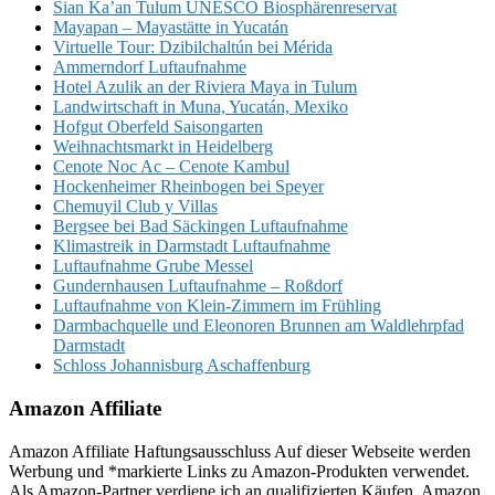
Sian Ka’an Tulum UNESCO Biosphärenreservat
Mayapan – Mayastätte in Yucatán
Virtuelle Tour: Dzibilchaltún bei Mérida
Ammerndorf Luftaufnahme
Hotel Azulik an der Riviera Maya in Tulum
Landwirtschaft in Muna, Yucatán, Mexiko
Hofgut Oberfeld Saisongarten
Weihnachtsmarkt in Heidelberg
Cenote Noc Ac – Cenote Kambul
Hockenheimer Rheinbogen bei Speyer
Chemuyil Club y Villas
Bergsee bei Bad Säckingen Luftaufnahme
Klimastreik in Darmstadt Luftaufnahme
Luftaufnahme Grube Messel
Gundernhausen Luftaufnahme – Roßdorf
Luftaufnahme von Klein-Zimmern im Frühling
Darmbachquelle und Eleonoren Brunnen am Waldlehrpfad
Darmstadt
Schloss Johannisburg Aschaffenburg
Amazon Affiliate
Amazon Affiliate Haftungsausschluss Auf dieser Webseite werden
Werbung und *markierte Links zu Amazon-Produkten verwendet.
Als Amazon-Partner verdiene ich an qualifizierten Käufen. Amazon