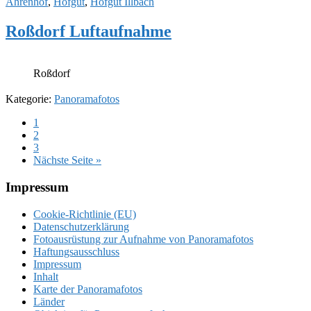
Ährenhof
,
Hofgut
,
Hofgut Illbach
Roßdorf Luftaufnahme
Roßdorf
Kategorie:
Panoramafotos
Seite
1
Seite
2
Seite
3
aufrufen
Nächste Seite
»
Footer
Impressum
Cookie-Richtlinie (EU)
Datenschutzerklärung
Fotoausrüstung zur Aufnahme von Panoramafotos
Haftungsausschluss
Impressum
Inhalt
Karte der Panoramafotos
Länder