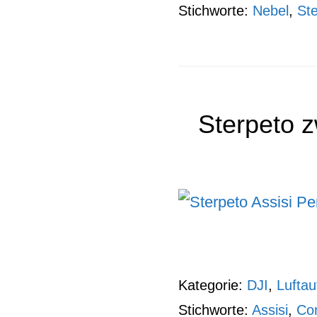
Stichworte:
Nebel
,
St
Sterpeto z
Kategorie:
DJI
,
Lufta
Stichworte:
Assisi
,
Con