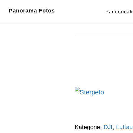
Zum
Zur
Panorama Fotos
Panoramaf
Inhalt
Fußzeile
springen
springen
Kategorie:
DJI
,
Lufta