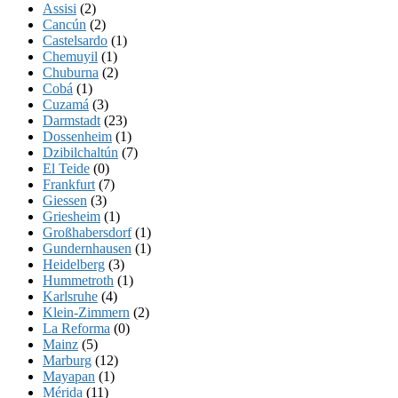
Assisi
(2)
Cancún
(2)
Castelsardo
(1)
Chemuyil
(1)
Chuburna
(2)
Cobá
(1)
Cuzamá
(3)
Darmstadt
(23)
Dossenheim
(1)
Dzibilchaltún
(7)
El Teide
(0)
Frankfurt
(7)
Giessen
(3)
Griesheim
(1)
Großhabersdorf
(1)
Gundernhausen
(1)
Heidelberg
(3)
Hummetroth
(1)
Karlsruhe
(4)
Klein-Zimmern
(2)
La Reforma
(0)
Mainz
(5)
Marburg
(12)
Mayapan
(1)
Mérida
(11)