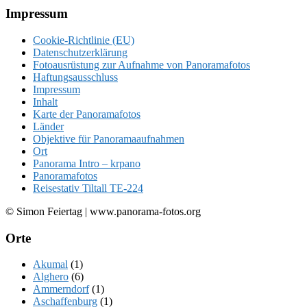
Footer
Impressum
Cookie-Richtlinie (EU)
Datenschutzerklärung
Fotoausrüstung zur Aufnahme von Panoramafotos
Haftungsausschluss
Impressum
Inhalt
Karte der Panoramafotos
Länder
Objektive für Panoramaaufnahmen
Ort
Panorama Intro – krpano
Panoramafotos
Reisestativ Tiltall TE-224
© Simon Feiertag | www.panorama-fotos.org
Orte
Akumal
(1)
Alghero
(6)
Ammerndorf
(1)
Aschaffenburg
(1)