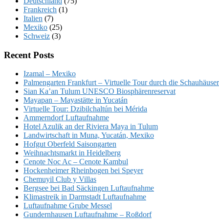
Deutschland
(75)
Frankreich
(1)
Italien
(7)
Mexiko
(25)
Schweiz
(3)
Recent Posts
Izamal – Mexiko
Palmengarten Frankfurt – Virtuelle Tour durch die Schauhäuser
Sian Ka’an Tulum UNESCO Biosphärenreservat
Mayapan – Mayastätte in Yucatán
Virtuelle Tour: Dzibilchaltún bei Mérida
Ammerndorf Luftaufnahme
Hotel Azulik an der Riviera Maya in Tulum
Landwirtschaft in Muna, Yucatán, Mexiko
Hofgut Oberfeld Saisongarten
Weihnachtsmarkt in Heidelberg
Cenote Noc Ac – Cenote Kambul
Hockenheimer Rheinbogen bei Speyer
Chemuyil Club y Villas
Bergsee bei Bad Säckingen Luftaufnahme
Klimastreik in Darmstadt Luftaufnahme
Luftaufnahme Grube Messel
Gundernhausen Luftaufnahme – Roßdorf