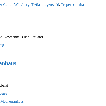
er Garten Würzburg
,
Tieflandregenwald
,
Tropenschauhaus
on Gewächhaus und Freiland.
urg
anhaus
zburg
zburg
,
Mediterranhaus