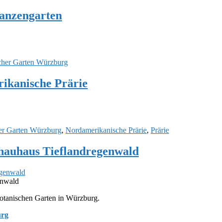
lanzengarten
cher Garten Würzburg
ikanische Prärie
er Garten Würzburg
,
Nordamerikanische Prärie
,
Prärie
hauhaus Tieflandregenwald
enwald
tanischen Garten in Würzburg.
urg