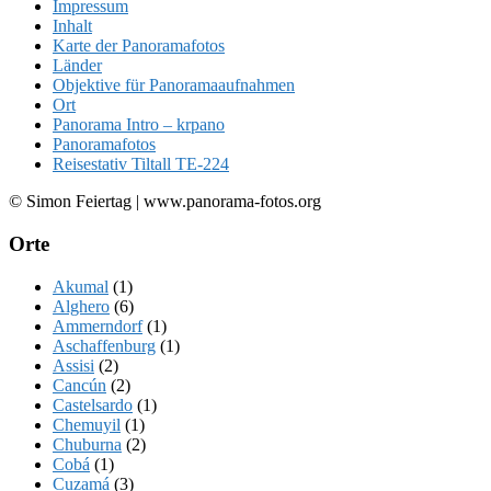
Impressum
Inhalt
Karte der Panoramafotos
Länder
Objektive für Panoramaaufnahmen
Ort
Panorama Intro – krpano
Panoramafotos
Reisestativ Tiltall TE-224
© Simon Feiertag | www.panorama-fotos.org
Orte
Akumal
(1)
Alghero
(6)
Ammerndorf
(1)
Aschaffenburg
(1)
Assisi
(2)
Cancún
(2)
Castelsardo
(1)
Chemuyil
(1)
Chuburna
(2)
Cobá
(1)
Cuzamá
(3)