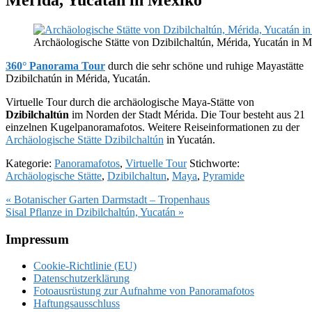
Archäologische Stätte von Dzibilchaltún, Mérida, Yucatán in 
360° Panorama Tour
durch die sehr schöne und ruhige Mayastätte
Dzibilchatún in Mérida, Yucatán.
Virtuelle Tour durch die archäologische Maya-Stätte von
Dzibilchaltún
im Norden der Stadt Mérida. Die Tour besteht aus 21
einzelnen Kugelpanoramafotos. Weitere Reiseinformationen zu der
Archäologische Stätte Dzibilchaltún
in Yucatán.
Kategorie:
Panoramafotos
,
Virtuelle Tour
Stichworte:
Archäologische Stätte
,
Dzibilchaltun
,
Maya
,
Pyramide
Vorheriger
« Botanischer Garten Darmstadt – Tropenhaus
Beitrag:
Nächster
Sisal Pflanze in Dzibilchaltún, Yucatán »
Beitrag:
Footer
Impressum
Cookie-Richtlinie (EU)
Datenschutzerklärung
Fotoausrüstung zur Aufnahme von Panoramafotos
Haftungsausschluss