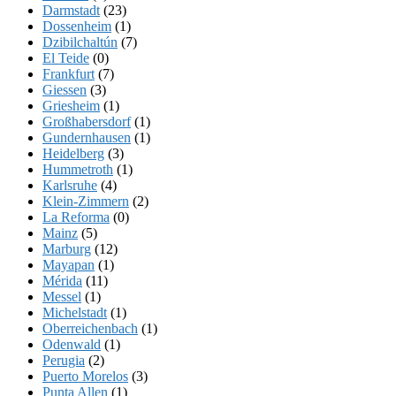
Darmstadt
(23)
Dossenheim
(1)
Dzibilchaltún
(7)
El Teide
(0)
Frankfurt
(7)
Giessen
(3)
Griesheim
(1)
Großhabersdorf
(1)
Gundernhausen
(1)
Heidelberg
(3)
Hummetroth
(1)
Karlsruhe
(4)
Klein-Zimmern
(2)
La Reforma
(0)
Mainz
(5)
Marburg
(12)
Mayapan
(1)
Mérida
(11)
Messel
(1)
Michelstadt
(1)
Oberreichenbach
(1)
Odenwald
(1)
Perugia
(2)
Puerto Morelos
(3)
Punta Allen
(1)