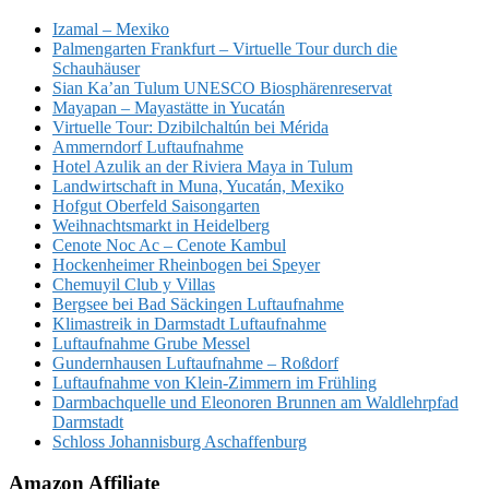
Izamal – Mexiko
Palmengarten Frankfurt – Virtuelle Tour durch die
Schauhäuser
Sian Ka’an Tulum UNESCO Biosphärenreservat
Mayapan – Mayastätte in Yucatán
Virtuelle Tour: Dzibilchaltún bei Mérida
Ammerndorf Luftaufnahme
Hotel Azulik an der Riviera Maya in Tulum
Landwirtschaft in Muna, Yucatán, Mexiko
Hofgut Oberfeld Saisongarten
Weihnachtsmarkt in Heidelberg
Cenote Noc Ac – Cenote Kambul
Hockenheimer Rheinbogen bei Speyer
Chemuyil Club y Villas
Bergsee bei Bad Säckingen Luftaufnahme
Klimastreik in Darmstadt Luftaufnahme
Luftaufnahme Grube Messel
Gundernhausen Luftaufnahme – Roßdorf
Luftaufnahme von Klein-Zimmern im Frühling
Darmbachquelle und Eleonoren Brunnen am Waldlehrpfad
Darmstadt
Schloss Johannisburg Aschaffenburg
Amazon Affiliate