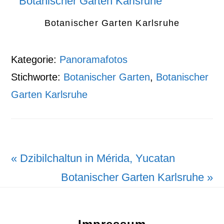
Botanischer Garten Karlsruhe
Kategorie:
Panoramafotos
Stichworte:
Botanischer Garten
,
Botanischer
Garten Karlsruhe
Vorheriger
« Dzibilchaltun in Mérida, Yucatan
Beitrag:
Nächster
Botanischer Garten Karlsruhe »
Footer
Beitrag: