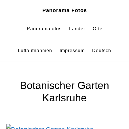
Zum
Zur
Panorama Fotos
Inhalt
Fußzeile
springen
springen
Panoramafotos
Länder
Orte
Luftaufnahmen
Impressum
Deutsch
Botanischer Garten
Karlsruhe