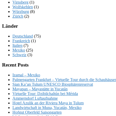
Virnsberg
(1)
Wolfskehlen
(1)
Würzburg
(8)
Zürich
(2)
Länder
Deutschland
(75)
Frankreich
(1)
Italien
(7)
Mexiko
(25)
Schweiz
(3)
Recent Posts
Izamal – Mexiko
Palmengarten Frankfurt – Virtuelle Tour durch die Schauhäuser
Sian Ka’an Tulum UNESCO Biosphärenreservat
Mayapan – Mayastätte in Yucatán
Virtuelle Tour: Dzibilchaltún bei Mérida
Ammerndorf Luftaufnahme
Hotel Azulik an der Riviera Maya in Tulum
Landwirtschaft in Muna, Yucatán, Mexiko
Hofgut Oberfeld Saisongarten