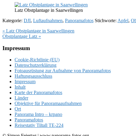
Latz Obstplantage in Saarwellingen
Kategorie:
DJI
,
Luftaufnahmen
,
Panoramafotos
Stichworte:
Apfel
,
Ob
Vorheriger
« Latz Obstplantage in Saarwellingen
Beitrag:
Nächster
Obstplantage Latz »
Beitrag:
Footer
Impressum
Cookie-Richtlinie (EU)
Datenschutzerklärung
Fotoausrüstung zur Aufnahme von Panoramafotos
Haftungsausschluss
Impressum
Inhalt
Karte der Panoramafotos
Länder
Objektive für Panoramaaufnahmen
Ort
Panorama Intro – krpano
Panoramafotos
Reisestativ Tiltall TE-224
© Simon Feiertag | www.panorama-fotos.org