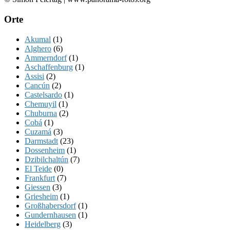
Orte
Akumal
(1)
Alghero
(6)
Ammerndorf
(1)
Aschaffenburg
(1)
Assisi
(2)
Cancún
(2)
Castelsardo
(1)
Chemuyil
(1)
Chuburna
(2)
Cobá
(1)
Cuzamá
(3)
Darmstadt
(23)
Dossenheim
(1)
Dzibilchaltún
(7)
El Teide
(0)
Frankfurt
(7)
Giessen
(3)
Griesheim
(1)
Großhabersdorf
(1)
Gundernhausen
(1)
Heidelberg
(3)