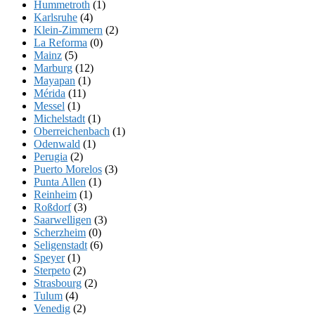
Hummetroth
(1)
Karlsruhe
(4)
Klein-Zimmern
(2)
La Reforma
(0)
Mainz
(5)
Marburg
(12)
Mayapan
(1)
Mérida
(11)
Messel
(1)
Michelstadt
(1)
Oberreichenbach
(1)
Odenwald
(1)
Perugia
(2)
Puerto Morelos
(3)
Punta Allen
(1)
Reinheim
(1)
Roßdorf
(3)
Saarwelligen
(3)
Scherzheim
(0)
Seligenstadt
(6)
Speyer
(1)
Sterpeto
(2)
Strasbourg
(2)
Tulum
(4)
Venedig
(2)