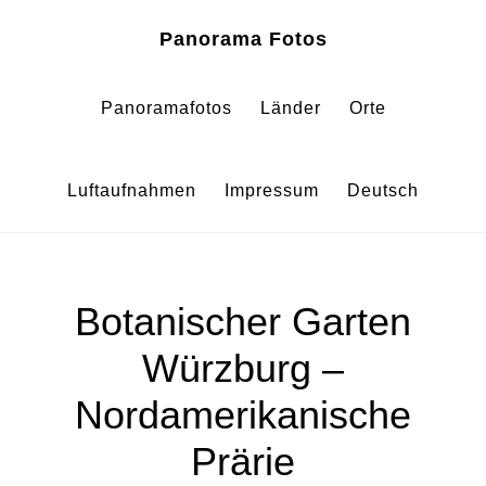
Zum
Zur
Panorama Fotos
Inhalt
Fußzeile
springen
springen
Panoramafotos
Länder
Orte
Luftaufnahmen
Impressum
Deutsch
Botanischer Garten
Würzburg –
Nordamerikanische
Prärie