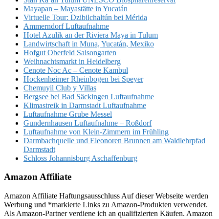
Mayapan – Mayastätte in Yucatán
Virtuelle Tour: Dzibilchaltún bei Mérida
Ammerndorf Luftaufnahme
Hotel Azulik an der Riviera Maya in Tulum
Landwirtschaft in Muna, Yucatán, Mexiko
Hofgut Oberfeld Saisongarten
Weihnachtsmarkt in Heidelberg
Cenote Noc Ac – Cenote Kambul
Hockenheimer Rheinbogen bei Speyer
Chemuyil Club y Villas
Bergsee bei Bad Säckingen Luftaufnahme
Klimastreik in Darmstadt Luftaufnahme
Luftaufnahme Grube Messel
Gundernhausen Luftaufnahme – Roßdorf
Luftaufnahme von Klein-Zimmern im Frühling
Darmbachquelle und Eleonoren Brunnen am Waldlehrpfad
Darmstadt
Schloss Johannisburg Aschaffenburg
Amazon Affiliate
Amazon Affiliate Haftungsausschluss Auf dieser Webseite werden
Werbung und *markierte Links zu Amazon-Produkten verwendet.
Als Amazon-Partner verdiene ich an qualifizierten Käufen. Amazon