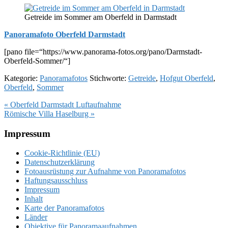
Getreide im Sommer am Oberfeld in Darmstadt
Panoramafoto Oberfeld Darmstadt
[pano file=“https://www.panorama-fotos.org/pano/Darmstadt-
Oberfeld-Sommer/“]
Kategorie:
Panoramafotos
Stichworte:
Getreide
,
Hofgut Oberfeld
,
Oberfeld
,
Sommer
Vorheriger
« Oberfeld Darmstadt Luftaufnahme
Beitrag:
Nächster
Römische Villa Haselburg »
Beitrag:
Footer
Impressum
Cookie-Richtlinie (EU)
Datenschutzerklärung
Fotoausrüstung zur Aufnahme von Panoramafotos
Haftungsausschluss
Impressum
Inhalt
Karte der Panoramafotos
Länder
Objektive für Panoramaaufnahmen