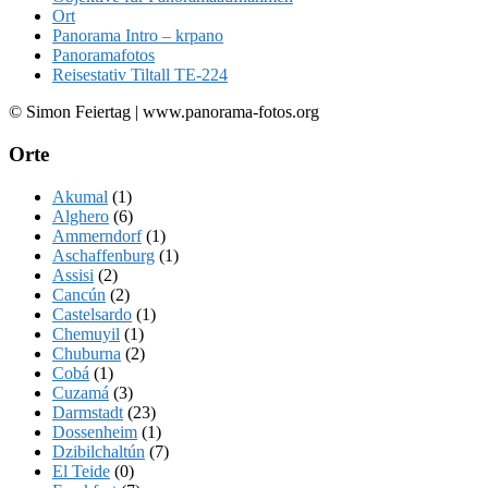
Ort
Panorama Intro – krpano
Panoramafotos
Reisestativ Tiltall TE-224
© Simon Feiertag | www.panorama-fotos.org
Orte
Akumal
(1)
Alghero
(6)
Ammerndorf
(1)
Aschaffenburg
(1)
Assisi
(2)
Cancún
(2)
Castelsardo
(1)
Chemuyil
(1)
Chuburna
(2)
Cobá
(1)
Cuzamá
(3)
Darmstadt
(23)
Dossenheim
(1)
Dzibilchaltún
(7)
El Teide
(0)