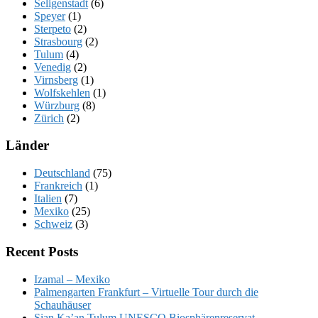
Seligenstadt
(6)
Speyer
(1)
Sterpeto
(2)
Strasbourg
(2)
Tulum
(4)
Venedig
(2)
Virnsberg
(1)
Wolfskehlen
(1)
Würzburg
(8)
Zürich
(2)
Länder
Deutschland
(75)
Frankreich
(1)
Italien
(7)
Mexiko
(25)
Schweiz
(3)
Recent Posts
Izamal – Mexiko
Palmengarten Frankfurt – Virtuelle Tour durch die
Schauhäuser
Sian Ka’an Tulum UNESCO Biosphärenreservat