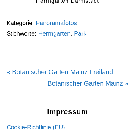
Herrngarten Darmstadt
Kategorie:
Panoramafotos
Stichworte:
Herrngarten
,
Park
Vorheriger
« Botanischer Garten Mainz Freiland
Beitrag:
Nächster
Botanischer Garten Mainz »
Footer
Beitrag:
Impressum
Cookie-Richtlinie (EU)