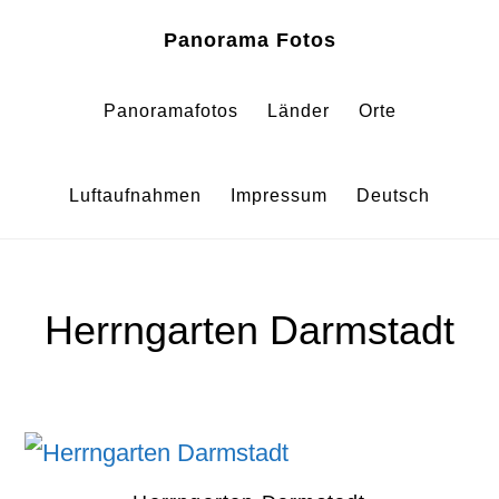
Zum
Zur
Panorama Fotos
Inhalt
Fußzeile
springen
springen
Panoramafotos
Länder
Orte
Luftaufnahmen
Impressum
Deutsch
Herrngarten Darmstadt