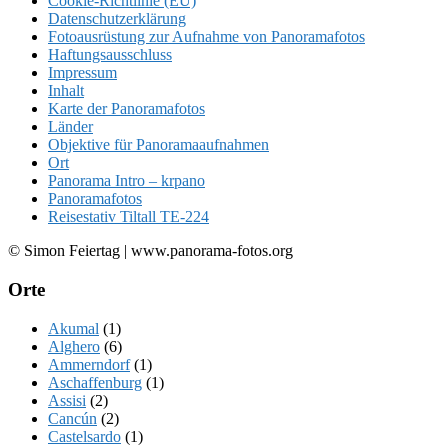
Cookie-Richtlinie (EU)
Datenschutzerklärung
Fotoausrüstung zur Aufnahme von Panoramafotos
Haftungsausschluss
Impressum
Inhalt
Karte der Panoramafotos
Länder
Objektive für Panoramaaufnahmen
Ort
Panorama Intro – krpano
Panoramafotos
Reisestativ Tiltall TE-224
© Simon Feiertag | www.panorama-fotos.org
Orte
Akumal
(1)
Alghero
(6)
Ammerndorf
(1)
Aschaffenburg
(1)
Assisi
(2)
Cancún
(2)
Castelsardo
(1)