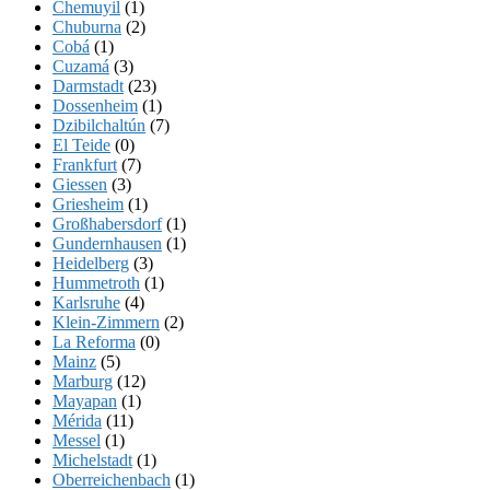
Chemuyil
(1)
Chuburna
(2)
Cobá
(1)
Cuzamá
(3)
Darmstadt
(23)
Dossenheim
(1)
Dzibilchaltún
(7)
El Teide
(0)
Frankfurt
(7)
Giessen
(3)
Griesheim
(1)
Großhabersdorf
(1)
Gundernhausen
(1)
Heidelberg
(3)
Hummetroth
(1)
Karlsruhe
(4)
Klein-Zimmern
(2)
La Reforma
(0)
Mainz
(5)
Marburg
(12)
Mayapan
(1)
Mérida
(11)
Messel
(1)
Michelstadt
(1)
Oberreichenbach
(1)