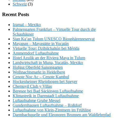
Schweiz
(3)
Recent Posts
Izamal – Mexiko
Palmengarten Frankfurt – Virtuelle Tour durch die
Schauhäuser
Sian Ka’an Tulum UNESCO Biosphärenreservat
Mayapan – Mayastätte in Yucatán
Virtuelle Tour: Dzibilchaltún bei Mérida
Ammerndorf Luftaufnahme
Hotel Azulik an der Riviera Maya in Tulum
Landwirtschaft in Muna, Yucatán, Mexiko
Hofgut Oberfeld Saisongarten
Weihnachtsmarkt in Heidelberg
Cenote Noc Ac – Cenote Kambul
Hockenheimer Rheinbogen bei Speyer
Chemuyil Club y Villas
Bergsee bei Bad Säckingen Luftaufnahme
Klimastreik in Darmstadt Luftaufnahme
Luftaufnahme Grube Messel
Gundernhausen Luftaufnahme – Roßdorf
Luftaufnahme von Klein-Zimmern im Frühling
Darmbachquelle und Eleonoren Brunnen am Waldlehrpfad