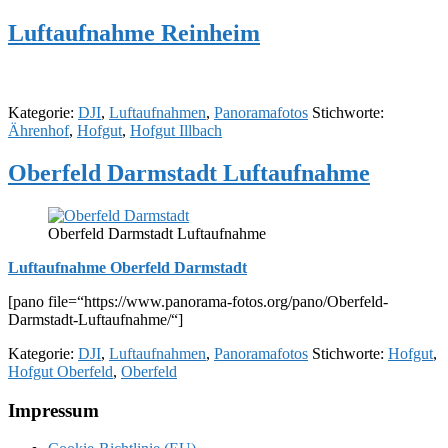
Luftaufnahme Reinheim
Kategorie:
DJI
,
Luftaufnahmen
,
Panoramafotos
Stichworte:
Ährenhof
,
Hofgut
,
Hofgut Illbach
Oberfeld Darmstadt Luftaufnahme
Oberfeld Darmstadt Luftaufnahme
Luftaufnahme Oberfeld Darmstadt
[pano file=“https://www.panorama-fotos.org/pano/Oberfeld-
Darmstadt-Luftaufnahme/“]
Kategorie:
DJI
,
Luftaufnahmen
,
Panoramafotos
Stichworte:
Hofgut
,
Hofgut Oberfeld
,
Oberfeld
Footer
Impressum