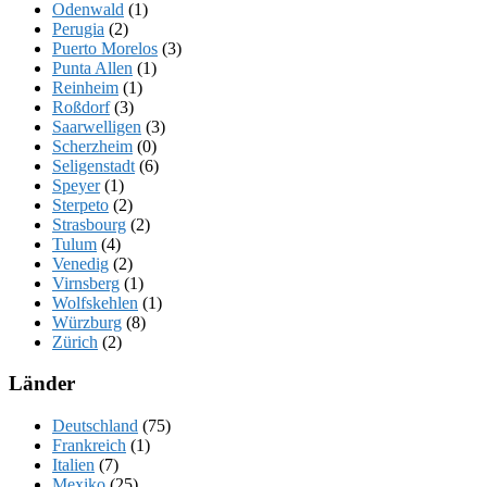
Odenwald
(1)
Perugia
(2)
Puerto Morelos
(3)
Punta Allen
(1)
Reinheim
(1)
Roßdorf
(3)
Saarwelligen
(3)
Scherzheim
(0)
Seligenstadt
(6)
Speyer
(1)
Sterpeto
(2)
Strasbourg
(2)
Tulum
(4)
Venedig
(2)
Virnsberg
(1)
Wolfskehlen
(1)
Würzburg
(8)
Zürich
(2)
Länder
Deutschland
(75)
Frankreich
(1)
Italien
(7)
Mexiko
(25)