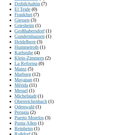
Dzibilchaltún
(7)
El Teide
(0)
Frankfurt
(7)
Giessen
(3)
Griesheim
(1)
Großhabersdorf
(1)
Gundernhausen
(1)
Heidelberg
(3)
Hummetroth
(1)
Karlsruhe
(4)
Klein-Zimmern
(2)
La Reforma
(0)
Mainz
(5)
Marburg
(12)
Mayapan
(1)
Mérida
(11)
Messel
(1)
Michelstadt
(1)
Oberreichenbach
(1)
Odenwald
(1)
Perugia
(2)
Puerto Morelos
(3)
Punta Allen
(1)
Reinheim
(1)
Roßdorf
(3)