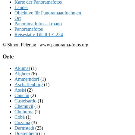
Karte der Panoramafotos
Länder
Objektive für Panoramaaufnahmen
Ort
Panorama Intro – krpano
Panoramafotos
Reisestativ Tiltall TE-224
© Simon Feiertag | www.panorama-fotos.org
Orte
Akumal
(1)
Alghero
(6)
Ammerndorf
(1)
Aschaffenburg
(1)
Assisi
(2)
Cancún
(2)
Castelsardo
(1)
Chemuyil
(1)
Chuburna
(2)
Cobá
(1)
Cuzamá
(3)
Darmstadt
(23)
Dossenheim
(1)