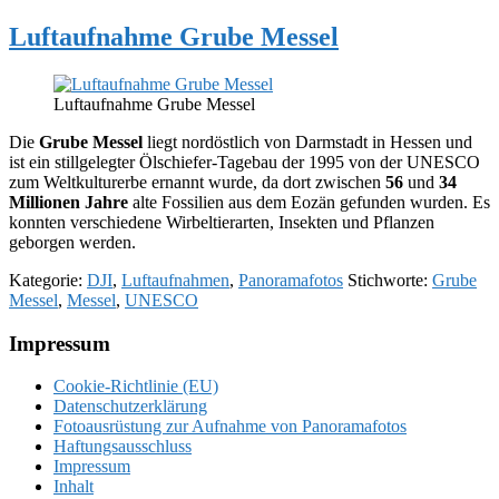
Luftaufnahme Grube Messel
Luftaufnahme Grube Messel
Die
Grube Messel
liegt nordöstlich von Darmstadt in Hessen und
ist ein stillgelegter Ölschiefer-Tagebau der 1995 von der UNESCO
zum Weltkulturerbe ernannt wurde, da dort zwischen
56
und
34
Millionen Jahre
alte Fossilien aus dem Eozän gefunden wurden. Es
konnten verschiedene Wirbeltierarten, Insekten und Pflanzen
geborgen werden.
Kategorie:
DJI
,
Luftaufnahmen
,
Panoramafotos
Stichworte:
Grube
Messel
,
Messel
,
UNESCO
Footer
Impressum
Cookie-Richtlinie (EU)
Datenschutzerklärung
Fotoausrüstung zur Aufnahme von Panoramafotos
Haftungsausschluss
Impressum
Inhalt