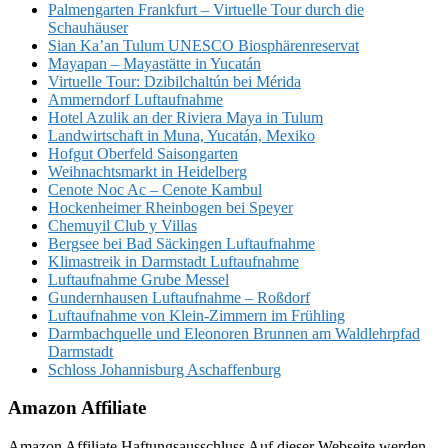
Palmengarten Frankfurt – Virtuelle Tour durch die
Schauhäuser
Sian Ka’an Tulum UNESCO Biosphärenreservat
Mayapan – Mayastätte in Yucatán
Virtuelle Tour: Dzibilchaltún bei Mérida
Ammerndorf Luftaufnahme
Hotel Azulik an der Riviera Maya in Tulum
Landwirtschaft in Muna, Yucatán, Mexiko
Hofgut Oberfeld Saisongarten
Weihnachtsmarkt in Heidelberg
Cenote Noc Ac – Cenote Kambul
Hockenheimer Rheinbogen bei Speyer
Chemuyil Club y Villas
Bergsee bei Bad Säckingen Luftaufnahme
Klimastreik in Darmstadt Luftaufnahme
Luftaufnahme Grube Messel
Gundernhausen Luftaufnahme – Roßdorf
Luftaufnahme von Klein-Zimmern im Frühling
Darmbachquelle und Eleonoren Brunnen am Waldlehrpfad
Darmstadt
Schloss Johannisburg Aschaffenburg
Amazon Affiliate
Amazon Affiliate Haftungsausschluss Auf dieser Webseite werden