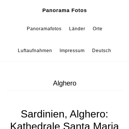
Zum
Zur
Panorama Fotos
Inhalt
Fußzeile
springen
springen
Panoramafotos
Länder
Orte
Luftaufnahmen
Impressum
Deutsch
Alghero
Sardinien, Alghero:
Kathedrale Santa Maria