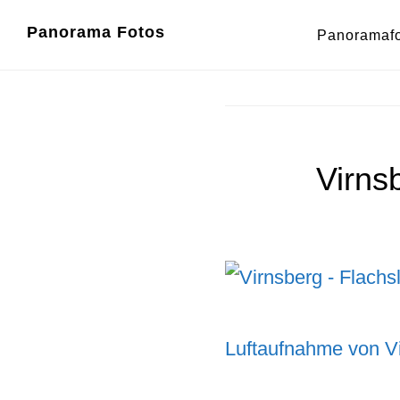
Zum
Zur
Panorama Fotos
Panoramaf
Inhalt
Fußzeile
springen
springen
Virns
Luftaufnahme von V