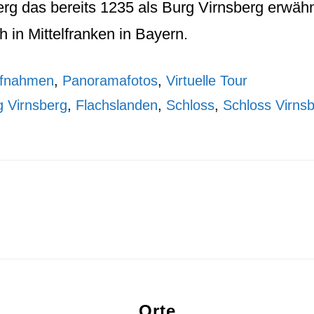
erg
das bereits 1235 als
Burg Virnsberg
erwähn
 in Mittelfranken in Bayern.
ufnahmen
,
Panoramafotos
,
Virtuelle Tour
g Virnsberg
,
Flachslanden
,
Schloss
,
Schloss Virns
Orte