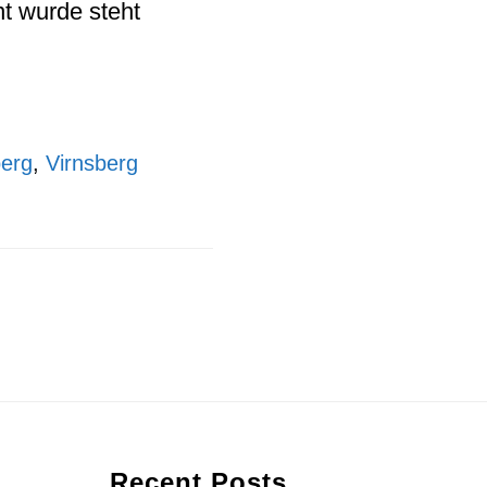
t wurde steht
berg
,
Virnsberg
Recent Posts