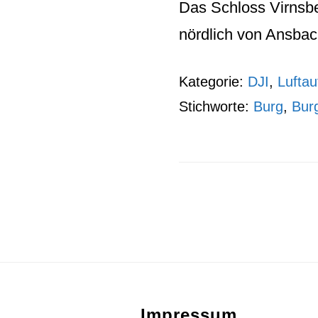
Das
Schloss Virnsb
nördlich von Ansbach
Kategorie:
DJI
,
Lufta
Stichworte:
Burg
,
Bur
Footer
Impressum