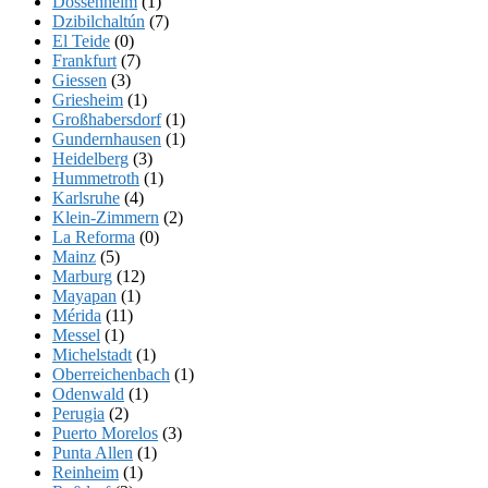
Dossenheim
(1)
Dzibilchaltún
(7)
El Teide
(0)
Frankfurt
(7)
Giessen
(3)
Griesheim
(1)
Großhabersdorf
(1)
Gundernhausen
(1)
Heidelberg
(3)
Hummetroth
(1)
Karlsruhe
(4)
Klein-Zimmern
(2)
La Reforma
(0)
Mainz
(5)
Marburg
(12)
Mayapan
(1)
Mérida
(11)
Messel
(1)
Michelstadt
(1)
Oberreichenbach
(1)
Odenwald
(1)
Perugia
(2)
Puerto Morelos
(3)
Punta Allen
(1)
Reinheim
(1)