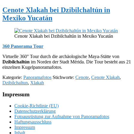
Cenote Xlakah bei Dzibilchaltún in
Mexiko Yucatán
Cenote Xlakah bei Dzibilchaltún in Mexiko Yucatán
360 Panorama Tour
Virtuelle 360° Tour durch die archäologische Maya-Stätte von
Dzibilchaltún
im Norden der Stadt Mérida. Die Tour besteht aus 21
einzelnen Kugelpanoramafotos.
Kategorie:
Panoramafotos
Stichworte:
Cenote
,
Cenote Xlakah
,
Dzibilchaltun
,
Xlakah
Footer
Impressum
Cookie-Richtlinie (EU)
Datenschutzerklärung
Fotoausrüstung zur Aufnahme von Panoramafotos
Haftungsausschluss
Impressum
Inhalt