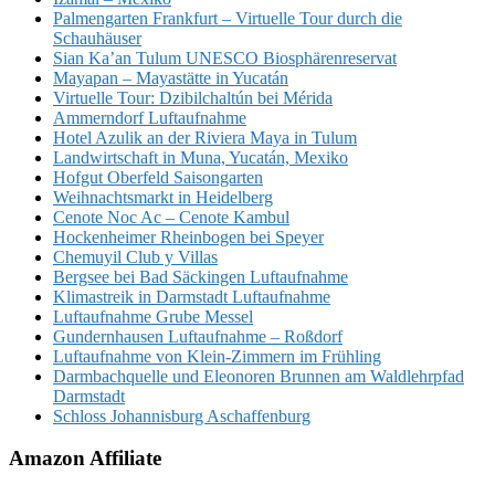
Palmengarten Frankfurt – Virtuelle Tour durch die
Schauhäuser
Sian Ka’an Tulum UNESCO Biosphärenreservat
Mayapan – Mayastätte in Yucatán
Virtuelle Tour: Dzibilchaltún bei Mérida
Ammerndorf Luftaufnahme
Hotel Azulik an der Riviera Maya in Tulum
Landwirtschaft in Muna, Yucatán, Mexiko
Hofgut Oberfeld Saisongarten
Weihnachtsmarkt in Heidelberg
Cenote Noc Ac – Cenote Kambul
Hockenheimer Rheinbogen bei Speyer
Chemuyil Club y Villas
Bergsee bei Bad Säckingen Luftaufnahme
Klimastreik in Darmstadt Luftaufnahme
Luftaufnahme Grube Messel
Gundernhausen Luftaufnahme – Roßdorf
Luftaufnahme von Klein-Zimmern im Frühling
Darmbachquelle und Eleonoren Brunnen am Waldlehrpfad
Darmstadt
Schloss Johannisburg Aschaffenburg
Amazon Affiliate