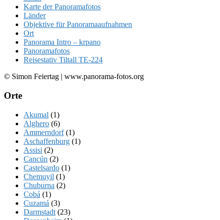
Karte der Panoramafotos
Länder
Objektive für Panoramaaufnahmen
Ort
Panorama Intro – krpano
Panoramafotos
Reisestativ Tiltall TE-224
© Simon Feiertag | www.panorama-fotos.org
Orte
Akumal
(1)
Alghero
(6)
Ammerndorf
(1)
Aschaffenburg
(1)
Assisi
(2)
Cancún
(2)
Castelsardo
(1)
Chemuyil
(1)
Chuburna
(2)
Cobá
(1)
Cuzamá
(3)
Darmstadt
(23)