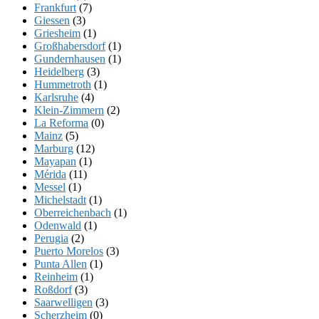
Frankfurt
(7)
Giessen
(3)
Griesheim
(1)
Großhabersdorf
(1)
Gundernhausen
(1)
Heidelberg
(3)
Hummetroth
(1)
Karlsruhe
(4)
Klein-Zimmern
(2)
La Reforma
(0)
Mainz
(5)
Marburg
(12)
Mayapan
(1)
Mérida
(11)
Messel
(1)
Michelstadt
(1)
Oberreichenbach
(1)
Odenwald
(1)
Perugia
(2)
Puerto Morelos
(3)
Punta Allen
(1)
Reinheim
(1)
Roßdorf
(3)
Saarwelligen
(3)
Scherzheim
(0)