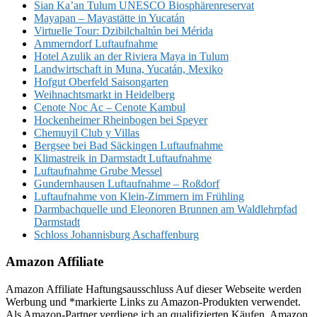
Sian Ka’an Tulum UNESCO Biosphärenreservat
Mayapan – Mayastätte in Yucatán
Virtuelle Tour: Dzibilchaltún bei Mérida
Ammerndorf Luftaufnahme
Hotel Azulik an der Riviera Maya in Tulum
Landwirtschaft in Muna, Yucatán, Mexiko
Hofgut Oberfeld Saisongarten
Weihnachtsmarkt in Heidelberg
Cenote Noc Ac – Cenote Kambul
Hockenheimer Rheinbogen bei Speyer
Chemuyil Club y Villas
Bergsee bei Bad Säckingen Luftaufnahme
Klimastreik in Darmstadt Luftaufnahme
Luftaufnahme Grube Messel
Gundernhausen Luftaufnahme – Roßdorf
Luftaufnahme von Klein-Zimmern im Frühling
Darmbachquelle und Eleonoren Brunnen am Waldlehrpfad
Darmstadt
Schloss Johannisburg Aschaffenburg
Amazon Affiliate
Amazon Affiliate Haftungsausschluss Auf dieser Webseite werden
Werbung und *markierte Links zu Amazon-Produkten verwendet.
Als Amazon-Partner verdiene ich an qualifizierten Käufen. Amazon