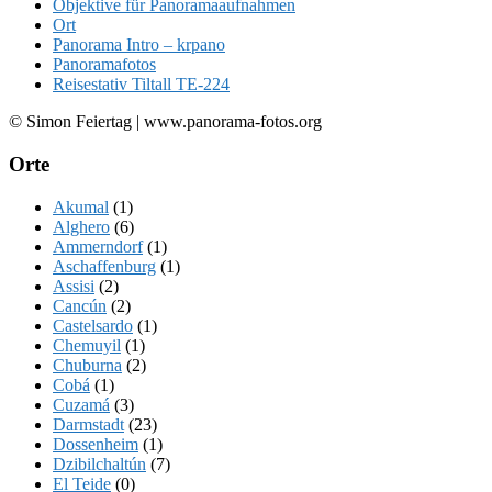
Objektive für Panoramaaufnahmen
Ort
Panorama Intro – krpano
Panoramafotos
Reisestativ Tiltall TE-224
© Simon Feiertag | www.panorama-fotos.org
Orte
Akumal
(1)
Alghero
(6)
Ammerndorf
(1)
Aschaffenburg
(1)
Assisi
(2)
Cancún
(2)
Castelsardo
(1)
Chemuyil
(1)
Chuburna
(2)
Cobá
(1)
Cuzamá
(3)
Darmstadt
(23)
Dossenheim
(1)
Dzibilchaltún
(7)
El Teide
(0)