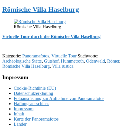
Römische Villa Haselburg
Römische Villa Haselburg
Virtuelle Tour durch die Römische Villa Haselburg
Kategorie:
Panoramafotos
,
Virtuelle Tour
Stichworte:
Archäologische Stätte
,
Gutshof
,
Hummetroth
,
Odenwald
,
Römer
,
Römische Villa Haselburg
,
Villa rustica
Footer
Impressum
Cookie-Richtlinie (EU)
Datenschutzerklärung
Fotoausrüstung zur Aufnahme von Panoramafotos
Haftungsausschluss
Impressum
Inhalt
Karte der Panoramafotos
Länder