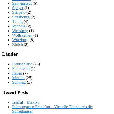
Seligenstadt
(6)
Speyer
(1)
Sterpeto
(2)
Strasbourg
(2)
Tulum
(4)
Venedig
(2)
Virnsberg
(1)
Wolfskehlen
(1)
Würzburg
(8)
Zürich
(2)
Länder
Deutschland
(75)
Frankreich
(1)
Italien
(7)
Mexiko
(25)
Schweiz
(3)
Recent Posts
Izamal – Mexiko
Palmengarten Frankfurt – Virtuelle Tour durch die
Schauhäuser