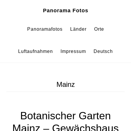
Zum
Zur
Panorama Fotos
Inhalt
Fußzeile
springen
springen
Panoramafotos
Länder
Orte
Luftaufnahmen
Impressum
Deutsch
Mainz
Botanischer Garten
Mainz – Gewächshaus