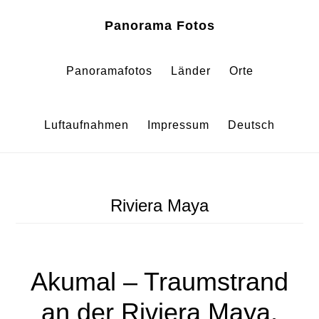
Zum
Zur
Panorama Fotos
Inhalt
Fußzeile
springen
springen
Panoramafotos
Länder
Orte
Luftaufnahmen
Impressum
Deutsch
Riviera Maya
Akumal – Traumstrand
an der Riviera Maya,