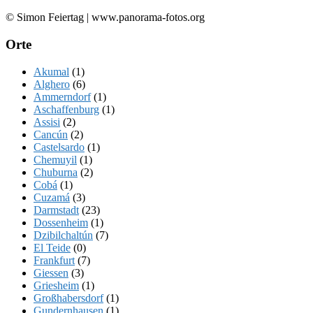
© Simon Feiertag | www.panorama-fotos.org
Orte
Akumal
(1)
Alghero
(6)
Ammerndorf
(1)
Aschaffenburg
(1)
Assisi
(2)
Cancún
(2)
Castelsardo
(1)
Chemuyil
(1)
Chuburna
(2)
Cobá
(1)
Cuzamá
(3)
Darmstadt
(23)
Dossenheim
(1)
Dzibilchaltún
(7)
El Teide
(0)
Frankfurt
(7)
Giessen
(3)
Griesheim
(1)
Großhabersdorf
(1)
Gundernhausen
(1)