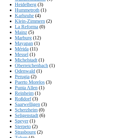
Heidelberg
(3)
Hummetroth
(1)
Karlsruhe
(4)
Klein-Zimmern
(2)
La Reforma
(0)
Mainz
(5)
Marburg
(12)
Mayapan
(1)
Mérida
(11)
Messel
(1)
Michelstadt
(1)
Oberreichenbach
(1)
Odenwald
(1)
Perugia
(2)
Puerto Morelos
(3)
Punta Allen
(1)
Reinheim
(1)
Roßdorf
(3)
Saarwelligen
(3)
Scherzheim
(0)
Seligenstadt
(6)
Speyer
(1)
Sterpeto
(2)
Strasbourg
(2)
Tulum
(4)