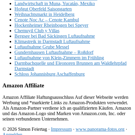
Landwirtschaft in Muna, Yucatán, Mexiko
Hofgut Oberfeld Saisongarten
Weihnachtsmarkt in Heidelberg
Cenote Noc Ac – Cenote Kambul
Hockenheimer Rheinbogen bei Speyer
Chemuyil Club y Villas
Bergsee bei Bad Säckingen Luftaufnahme
Klimastreik in Darmstadt Luftaufnahme
Luftaufnahme Grube Messel
Gundernhausen Luftaufnahme – Roßdorf
Luftaufnahme von Klein-Zimmern im Frühling
Darmbachquelle und Eleonoren Brunnen am Waldlehrpfad
Darmstadt
Schloss Johannisburg Aschaffenburg
Amazon Affiliate
Amazon Affiliate Haftungsausschluss Auf dieser Webseite werden
Werbung und *markierte Links zu Amazon-Produkten verwendet.
Als Amazon-Partner verdiene ich an qualifizierten Käufen. Amazon
und das Amazon-Logo sind Marken von Amazon.com, Inc. oder
seinen verbundenen Unternehmen.
© 2026 Simon Feiertag ·
Impressum
·
www.panorama-fotos.org
·
Anmelden