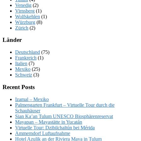
Venedig
(2)
Virnsberg
(1)
Wolfskehlen
(1)
Würzburg
(8)
Zürich
(2)
Länder
Deutschland
(75)
Frankreich
(1)
Italien
(7)
Mexiko
(25)
Schweiz
(3)
Recent Posts
Izamal – Mexiko
Palmengarten Frankfurt – Virtuelle Tour durch die
Schauhäuser
Sian Ka’an Tulum UNESCO Biosphärenreservat
Mayapan – Mayastätte in Yucatán
Virtuelle Tour: Dzibilchaltún bei Mérida
Ammerndorf Luftaufnahme
Hotel Azulik an der Riviera Maya in Tulum