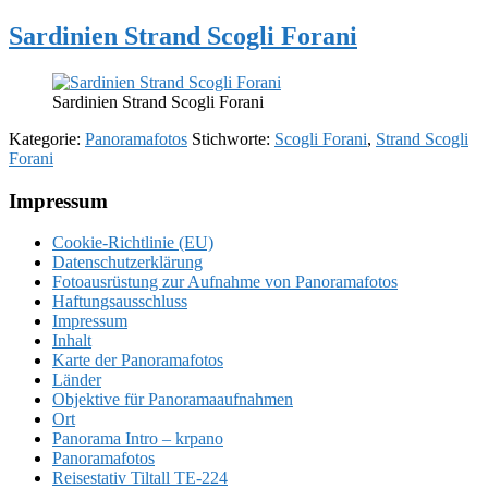
Sardinien Strand Scogli Forani
Sardinien Strand Scogli Forani
Kategorie:
Panoramafotos
Stichworte:
Scogli Forani
,
Strand Scogli
Forani
Footer
Impressum
Cookie-Richtlinie (EU)
Datenschutzerklärung
Fotoausrüstung zur Aufnahme von Panoramafotos
Haftungsausschluss
Impressum
Inhalt
Karte der Panoramafotos
Länder
Objektive für Panoramaaufnahmen
Ort
Panorama Intro – krpano
Panoramafotos
Reisestativ Tiltall TE-224