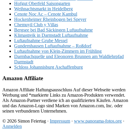
Hofgut Oberfeld Saisongarten
Weihnachtsmarkt in Heidelberg
Cenote Noc Ac – Cenote Kambul
Hockenheimer Rheinbogen bei Speyer
Chemuyil Club y Villas
Bergsee bei Bad Säckingen Luftaufnahme
Klimastreik in Darmstadt Luftaufnahme
Luftaufnahme Grube Messel
Gundernhausen Luftaufnahme – Roßdorf
Luftaufnahme von Klein-Zimmern im Frühling
Darmbachquelle und Eleonoren Brunnen am Waldlehrpfad
Darmstadt
Schloss Johannisburg Aschaffenburg
Amazon Affiliate
Amazon Affiliate Haftungsausschluss Auf dieser Webseite werden
Werbung und *markierte Links zu Amazon-Produkten verwendet.
Als Amazon-Partner verdiene ich an qualifizierten Käufen. Amazon
und das Amazon-Logo sind Marken von Amazon.com, Inc. oder
seinen verbundenen Unternehmen.
© 2026 Simon Feiertag ·
Impressum
·
www.panorama-fotos.org
·
Anmelden