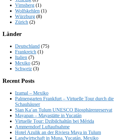
Virnsberg
(1)
Wolfskehlen
(1)
Würzburg
(8)
Zürich
(2)
Länder
Deutschland
(75)
Frankreich
(1)
Italien
(7)
Mexiko
(25)
Schweiz
(3)
Recent Posts
Izamal – Mexiko
Palmengarten Frankfurt – Virtuelle Tour durch die
Schauhäuser
Sian Ka’an Tulum UNESCO Biosphärenreservat
Mayapan – Mayastätte in Yucatán
Virtuelle Tour: Dzibilchaltún bei Mérida
Ammerndorf Luftaufnahme
Hotel Azulik an der Riviera Maya in Tulum
Landwirtschaft in Muna, Yucatán, Mexiko