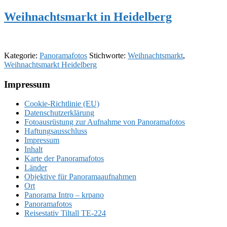
Weihnachtsmarkt in Heidelberg
Kategorie:
Panoramafotos
Stichworte:
Weihnachtsmarkt
,
Weihnachtsmarkt Heidelberg
Footer
Impressum
Cookie-Richtlinie (EU)
Datenschutzerklärung
Fotoausrüstung zur Aufnahme von Panoramafotos
Haftungsausschluss
Impressum
Inhalt
Karte der Panoramafotos
Länder
Objektive für Panoramaaufnahmen
Ort
Panorama Intro – krpano
Panoramafotos
Reisestativ Tiltall TE-224