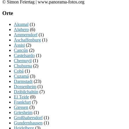
© Simon Feiertag | www.panorama-fotos.org
Orte
Akumal
(1)
Alghero
(6)
Ammerndorf
(1)
Aschaffenburg
(1)
Assisi
(2)
Cancún
(2)
Castelsardo
(1)
Chemuyil
(1)
Chuburna
(2)
Cobá
(1)
Cuzamá
(3)
Darmstadt
(23)
Dossenheim
(1)
Dzibilchaltún
(7)
El Teide
(0)
Frankfurt
(7)
Giessen
(3)
Griesheim
(1)
Großhabersdorf
(1)
Gundernhausen
(1)
Heidelberg
(3)